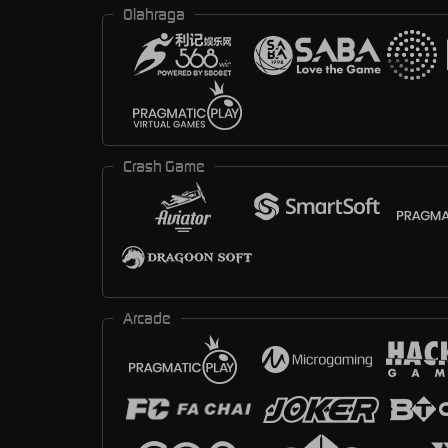
Olahraga
Crash Game
Arcade