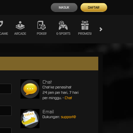
MASUK
DAFTAR
 GAME
ARCADE
POKER
E-SPORTS
PROMOSI
Chat
Chat ke penasihat
24 jam per hari, 7 hari
per minggu. -
Chat
Email
Dukungan:
support@