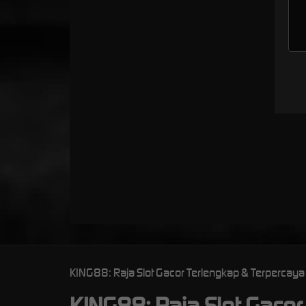
KING88: Raja Slot Gacor Terlengkap & Terpercaya 