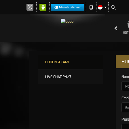
Main di Telegram
HOT
HU
HUBUNGI KAMI
LIVE CHAT 24/7
Nam
Emai
Pes