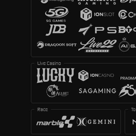
Live Casino
Race
To