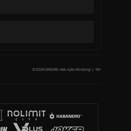
©2026 KING88. Hak cipta dilindungi | 18+