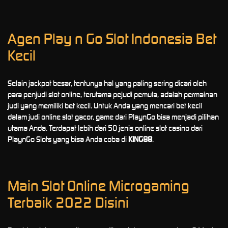
Agen Play n Go Slot Indonesia Bet
Kecil
Selain jackpot besar, tentunya hal yang paling sering dicari oleh
para penjudi slot online, terutama pejudi pemula, adalah permainan
judi yang memiliki bet kecil. Untuk Anda yang mencari bet kecil
dalam judi online slot gacor, game dari PlaynGo bisa menjadi pilihan
utama Anda. Terdapat lebih dari 50 jenis online slot casino dari
PlaynGo Slots yang bisa Anda coba di
KING88
.
Main Slot Online Microgaming
Terbaik 2022 Disini