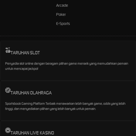
Arcade
Poker
E-Sports
TARUHAN SLOT
Penyedia slot online dengan beragam pilihan game menarik yang memudahkan pemain
untuk mencapai jackpot
TARUHAN OLAHRAGA
Sportsbook Gaming Platform Terbaik menawarkan lebih banyak game, odds yang lebih
tinggi, dan menyediakan pilihan yang lebih banyak untuk pemain.
TARUHAN LIVE KASINO