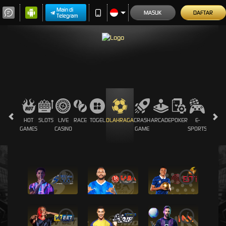
Main di
MASUK
DAFTAR
Telegram
HOT
SLOTS
LIVE
RACE
TOGEL
OLAHRAGA
CRASH
ARCADE
POKER
E-
PROMO
GAMES
CASINO
GAME
SPORTS
i
i
i
i
i
i