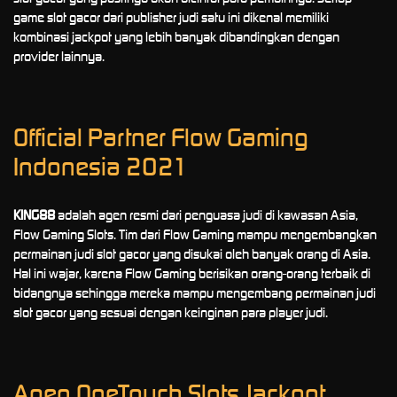
game slot gacor dari publisher judi satu ini dikenal memiliki
kombinasi jackpot yang lebih banyak dibandingkan dengan
provider lainnya.
Official Partner Flow Gaming
Indonesia 2021
KING88
adalah agen resmi dari penguasa judi di kawasan Asia,
Flow Gaming Slots. Tim dari Flow Gaming mampu mengembangkan
permainan judi slot gacor yang disukai oleh banyak orang di Asia.
Hal ini wajar, karena Flow Gaming berisikan orang-orang terbaik di
bidangnya sehingga mereka mampu mengembang permainan judi
slot gacor yang sesuai dengan keinginan para player judi.
Agen OneTouch Slots Jackpot