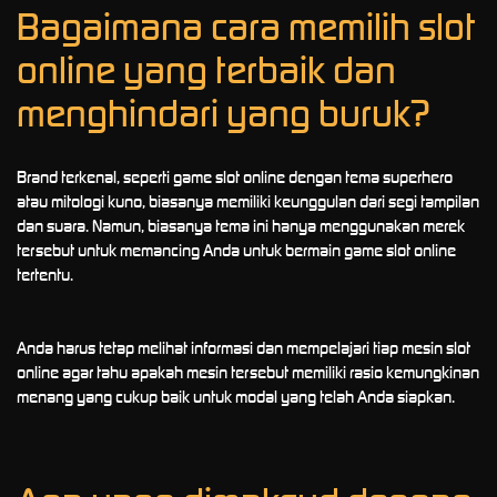
Bagaimana cara memilih slot
online yang terbaik dan
menghindari yang buruk?
Brand terkenal, seperti game slot online dengan tema superhero
atau mitologi kuno, biasanya memiliki keunggulan dari segi tampilan
dan suara. Namun, biasanya tema ini hanya menggunakan merek
tersebut untuk memancing Anda untuk bermain game slot online
tertentu.
Anda harus tetap melihat informasi dan mempelajari tiap mesin slot
online agar tahu apakah mesin tersebut memiliki rasio kemungkinan
menang yang cukup baik untuk modal yang telah Anda siapkan.