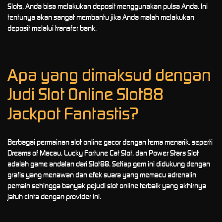
Slots, Anda bisa melakukan deposit menggunakan pulsa Anda. Ini
tentunya akan sangat membantu jika Anda malah melakukan
deposit melalui transfer bank.
Apa yang dimaksud dengan
Judi Slot Online Slot88
Jackpot Fantastis?
Berbagai permainan slot online gacor dengan tema menarik, seperti
Dreams of Macau, Lucky Fortune Cat Slot, dan Power Stars Slot
adalah game andalan dari Slot88. Setiap gem ini didukung dengan
grafis yang menawan dan efek suara yang memacu adrenalin
pemain sehingga banyak pejudi slot online terbaik yang akhirnya
jatuh cinta dengan provider ini.