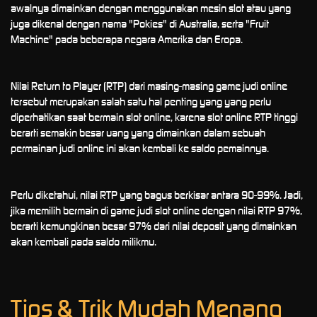
awalnya dimainkan dengan menggunakan mesin slot atau yang
juga dikenal dengan nama "Pokies" di Australia, serta "Fruit
Machine" pada beberapa negara Amerika dan Eropa.
Nilai Return to Player (RTP) dari masing-masing game judi online
tersebut merupakan salah satu hal penting yang yang perlu
diperhatikan saat bermain slot online, karena slot online RTP tinggi
berarti semakin besar uang yang dimainkan dalam sebuah
permainan judi online ini akan kembali ke saldo pemainnya.
Perlu diketahui, nilai RTP yang bagus berkisar antara 90-99%. Jadi,
jika memilih bermain di game judi slot online dengan nilai RTP 97%,
berarti kemungkinan besar 97% dari nilai deposit yang dimainkan
akan kembali pada saldo milikmu.
Tips & Trik Mudah Menang