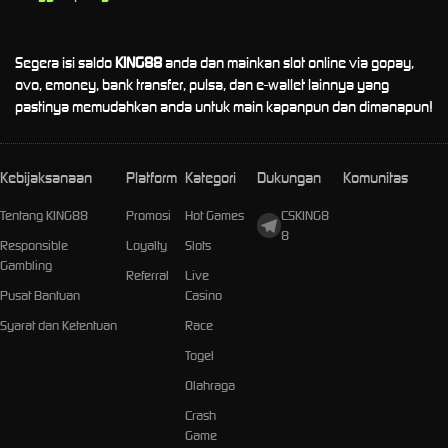
Segera isi saldo
KING88
anda dan mainkan slot online via gopay,
ovo, emoney, bank transfer, pulsa, dan e-wallet lainnya yang
pastinya memudahkan anda untuk main kapanpun dan dimanapun!
Kebijaksanaan
Platform
Kategori
Dukungan
Komunitas
Tentang KING88
Promosi
Hot Games
CSKING8
8
Responsible
Loyalty
Slots
Gambling
Referral
Live
Pusat Bantuan
Casino
Syarat dan Ketentuan
Race
Togel
Olahraga
Crash
Game