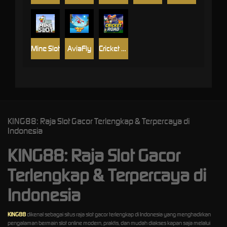
Mine Slot
AviaFly
Cricket Road
KING88: Raja Slot Gacor Terlengkap & Terpercaya di
Indonesia
KING88: Raja Slot Gacor
Terlengkap & Terpercaya di
Indonesia
KING88
dikenal sebagai situs raja slot gacor terlengkap di Indonesia yang menghadirkan
pengalaman bermain slot online modern, praktis, dan mudah diakses kapan saja melalui