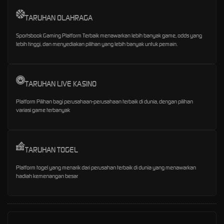
TARUHAN OLAHRAGA
Sportsbook Gaming Platform Terbaik menawarkan lebih banyak game, odds yang
lebih tinggi, dan menyediakan pilihan yang lebih banyak untuk pemain.
TARUHAN LIVE KASINO
Platform Pilihan bagi perusahaan-perusahaan terbaik di dunia, dengan pilihan
variasi game terbanyak
TARUHAN TOGEL
Platform togel yang menarik dari perusahan terbaik di dunia yang menawarkan
hadiah kemenangan besar