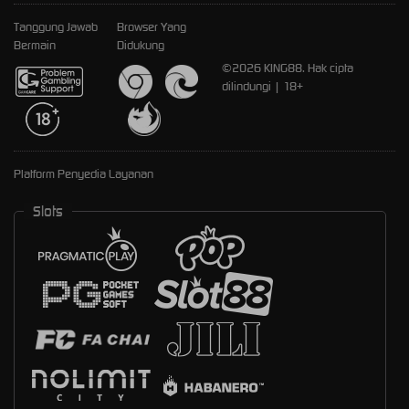
Tanggung Jawab
Browser Yang
Bermain
Didukung
©2026 KING88. Hak cipta
dilindungi | 18+
Platform Penyedia Layanan
Slots