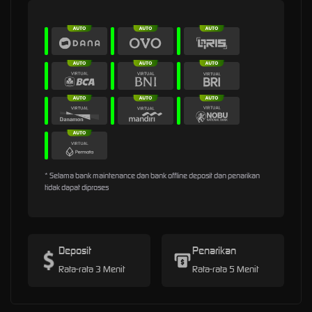
* Selama bank maintenance dan bank offline deposit dan penarikan
tidak dapat diproses
Deposit
Penarikan
Rata-rata 3 Menit
Rata-rata 5 Menit