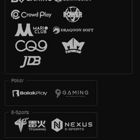
Poker
E-Sports