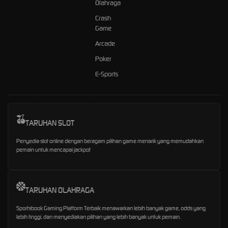
Olahraga
Crash
Game
Arcade
Poker
E-Sports
TARUHAN SLOT
Penyedia slot online dengan beragam pilihan game menarik yang memudahkan
pemain untuk mencapai jackpot
TARUHAN OLAHRAGA
Sportsbook Gaming Platform Terbaik menawarkan lebih banyak game, odds yang
lebih tinggi, dan menyediakan pilihan yang lebih banyak untuk pemain.