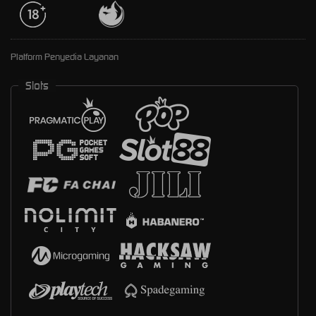
Platform Penyedia Layanan
Slots