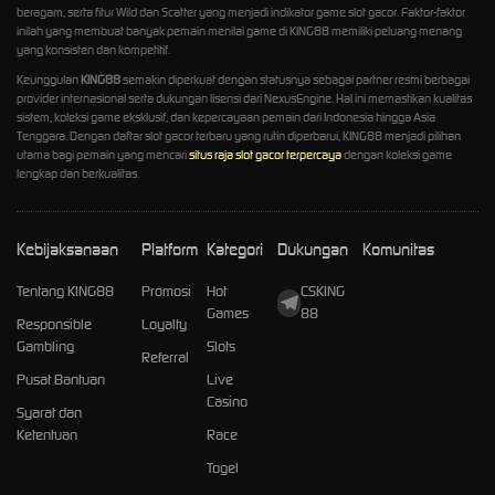
beragam, serta fitur Wild dan Scatter yang menjadi indikator game slot gacor. Faktor-faktor
inilah yang membuat banyak pemain menilai game di KING88 memiliki peluang menang
yang konsisten dan kompetitif.
Keunggulan
KING88
semakin diperkuat dengan statusnya sebagai partner resmi berbagai
provider internasional serta dukungan lisensi dari NexusEngine. Hal ini memastikan kualitas
sistem, koleksi game eksklusif, dan kepercayaan pemain dari Indonesia hingga Asia
Tenggara. Dengan daftar slot gacor terbaru yang rutin diperbarui, KING88 menjadi pilihan
utama bagi pemain yang mencari
situs raja slot gacor terpercaya
dengan koleksi game
lengkap dan berkualitas.
Kebijaksanaan
Platform
Kategori
Dukungan
Komunitas
Tentang KING88
Promosi
Hot
CSKING
Games
88
Responsible
Loyalty
Gambling
Slots
Referral
Pusat Bantuan
Live
Casino
Syarat dan
Ketentuan
Race
Togel