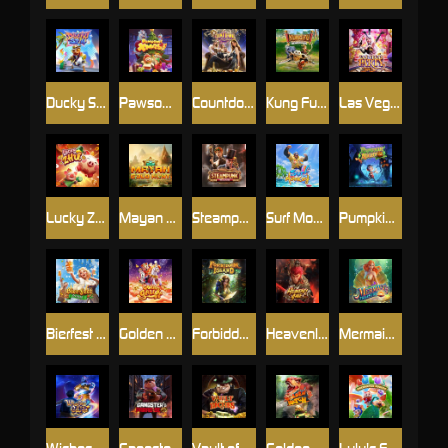
Ducky Spin
Pawsome Xmas
Countdown to Fortune
Kung Fu Warrior
Las Vegas Party
Lucky Zhu
Mayan Gold Hunt
Steampunk Reloaded
Surf Monkey
Pumpkin Night
Bierfest Delight
Golden Gallop
Forbidden Island
Heavenly Sage
Mermaid's Treasure