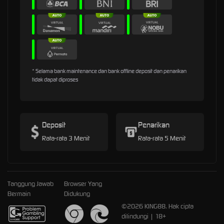
* Selama bank maintenance dan bank offline deposit dan penarikan
tidak dapat diproses
Deposit
Penarikan
Rata-rata 3 Menit
Rata-rata 5 Menit
Tanggung Jawab
Browser Yang
Bermain
Didukung
©2026 KING88. Hak cipta
dilindungi | 18+