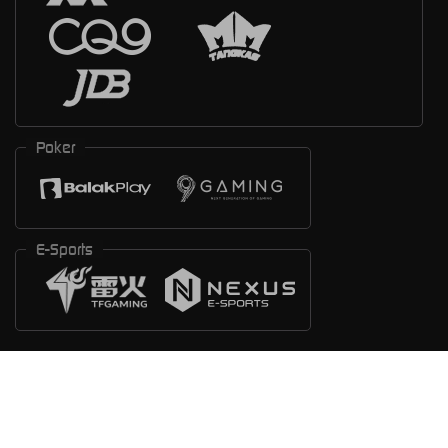
Poker
E-Sports