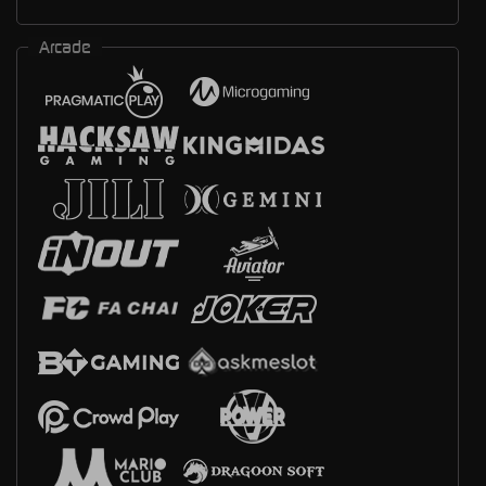
Arcade