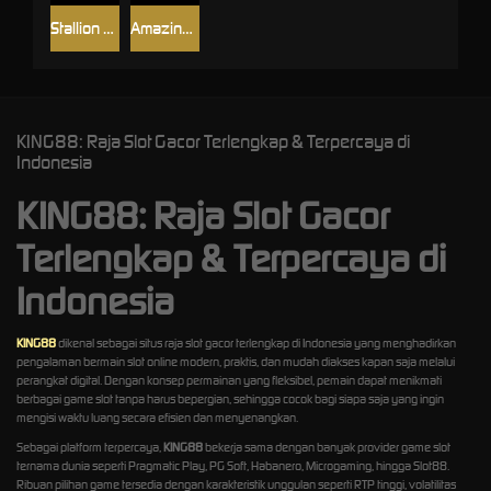
Stallion Princess
Amazing Circus
KING88: Raja Slot Gacor Terlengkap & Terpercaya di
Indonesia
KING88: Raja Slot Gacor
Terlengkap & Terpercaya di
Indonesia
KING88
dikenal sebagai situs raja slot gacor terlengkap di Indonesia yang menghadirkan
pengalaman bermain slot online modern, praktis, dan mudah diakses kapan saja melalui
perangkat digital. Dengan konsep permainan yang fleksibel, pemain dapat menikmati
berbagai game slot tanpa harus bepergian, sehingga cocok bagi siapa saja yang ingin
mengisi waktu luang secara efisien dan menyenangkan.
Sebagai platform terpercaya,
KING88
bekerja sama dengan banyak provider game slot
ternama dunia seperti Pragmatic Play, PG Soft, Habanero, Microgaming, hingga Slot88.
Ribuan pilihan game tersedia dengan karakteristik unggulan seperti RTP tinggi, volatilitas