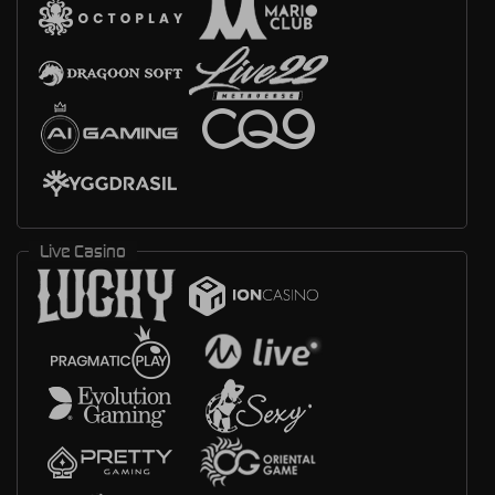
Live Casino