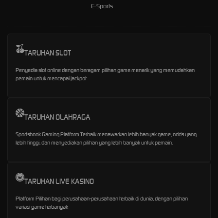
E-Sports
TARUHAN SLOT
Penyedia slot online dengan beragam pilihan game menarik yang memudahkan
pemain untuk mencapai jackpot
TARUHAN OLAHRAGA
Sportsbook Gaming Platform Terbaik menawarkan lebih banyak game, odds yang
lebih tinggi, dan menyediakan pilihan yang lebih banyak untuk pemain.
TARUHAN LIVE KASINO
Platform Pilihan bagi perusahaan-perusahaan terbaik di dunia, dengan pilihan
variasi game terbanyak