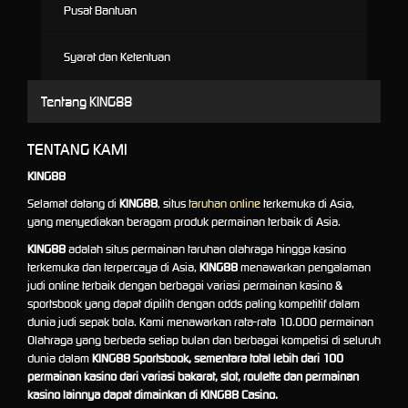
Pusat Bantuan
Syarat dan Ketentuan
Tentang KING88
TENTANG KAMI
KING88
Selamat datang di
KING88
, situs
taruhan online
terkemuka di Asia,
yang menyediakan beragam produk permainan terbaik di Asia.
KING88
adalah situs permainan taruhan olahraga hingga kasino
terkemuka dan terpercaya di Asia,
KING88
menawarkan pengalaman
judi online terbaik dengan berbagai variasi permainan kasino &
sportsbook yang dapat dipilih dengan odds paling kompetitif dalam
dunia judi sepak bola. Kami menawarkan rata-rata 10.000 permainan
Olahraga yang berbeda setiap bulan dan berbagai kompetisi di seluruh
dunia dalam
KING88
Sportsbook, sementara total lebih dari 100
permainan kasino dari variasi bakarat, slot, roulette dan permainan
kasino lainnya dapat dimainkan di KING88 Casino.