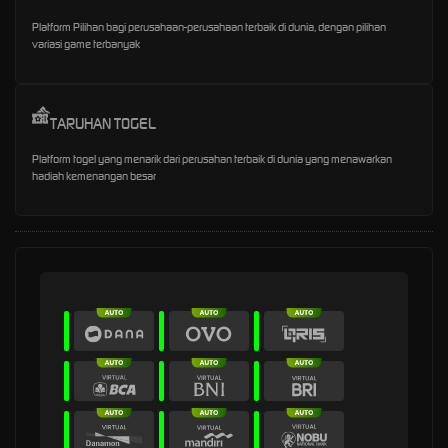
Platform Pilihan bagi perusahaan-perusahaan terbaik di dunia, dengan pilihan
variasi game terbanyak
TARUHAN TOGEL
Platform togel yang menarik dari perusahan terbaik di dunia yang menawarkan
hadiah kemenangan besar