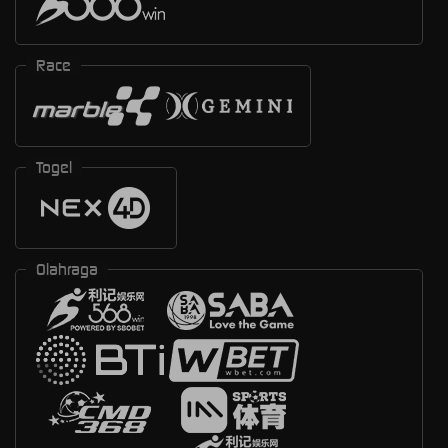
Race
Togel
Olahraga