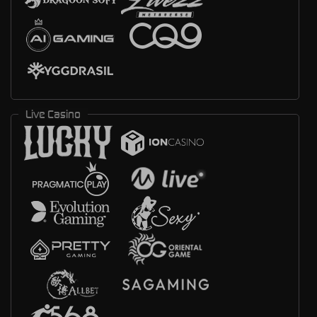
Live Casino