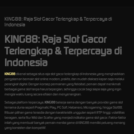
KING88: Raja Slot Gacor Terlengkap & Terpercaya di
Indonesia
KING88: Raja Slot Gacor
Terlengkap & Terpercaya di
Indonesia
KING88
dikenal sebagai situs raja slot gacor terlengkap di Indonesia yang menghadirkan
pengalaman bermain slot online modern, praktis, dan mudah diakses kapan saja melalui
perangkat digital. Dengan konsep permainan yang fleksibel, pemain dapat menikmati
berbagai game slot tanpa harus bepergian, sehingga cocok bagi siapa saja yang ingin
mengisi waktu luang secara efisien dan menyenangkan.
Sebagai platform terpercaya,
KING88
bekerja sama dengan banyak provider game slot
ternama dunia seperti Pragmatic Play, PG Soft, Habanero, Microgaming, hingga Slot88.
Ribuan pilihan game tersedia dengan karakteristik unggulan seperti RTP tinggi, volatilitas
beragam, serta fitur Wild dan Scatter yang menjadi indikator game slot gacor. Faktor-faktor
inilah yang membuat banyak pemain menilai game di KING88 memiliki peluang menang
yang konsisten dan kompetitif.