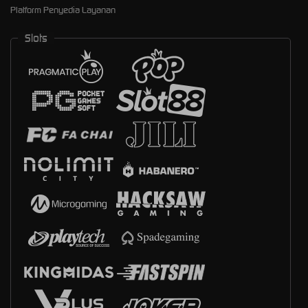
Platform Penyedia Layanan
Slots