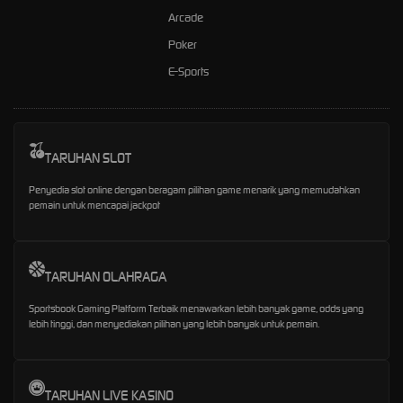
Arcade
Poker
E-Sports
TARUHAN SLOT
Penyedia slot online dengan beragam pilihan game menarik yang memudahkan
pemain untuk mencapai jackpot
TARUHAN OLAHRAGA
Sportsbook Gaming Platform Terbaik menawarkan lebih banyak game, odds yang
lebih tinggi, dan menyediakan pilihan yang lebih banyak untuk pemain.
TARUHAN LIVE KASINO