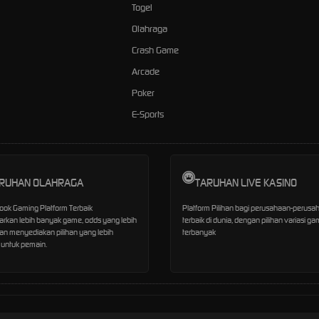
Togel
Olahraga
Crash Game
Arcade
Poker
E-Sports
RUHAN OLAHRAGA
TARUHAN LIVE KASINO
ook Gaming Platform Terbaik
Platform Pilihan bagi perusahaan-perusa
kan lebih banyak game, odds yang lebih
terbaik di dunia, dengan pilihan variasi g
 dan menyediakan pilihan yang lebih
terbanyak
untuk pemain.