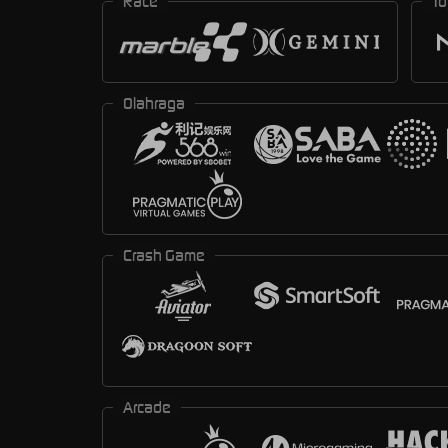
Race
To
Olahraga
Crash Game
Arcade