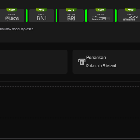
an tidak dapat diproses
Penarikan
Rata-rata 5 Menit