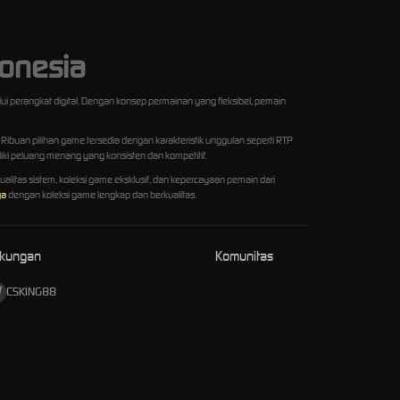
donesia
lui perangkat digital. Dengan konsep permainan yang fleksibel, pemain
Ribuan pilihan game tersedia dengan karakteristik unggulan seperti RTP
iliki peluang menang yang konsisten dan kompetitif.
ualitas sistem, koleksi game eksklusif, dan kepercayaan pemain dari
ya
dengan koleksi game lengkap dan berkualitas.
kungan
Komunitas
CSKING88