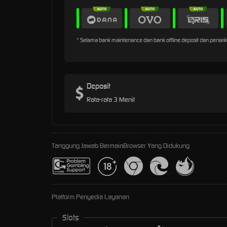
* Selama bank maintenance dan bank offline deposit dan penarik
Deposit
Rata-rata 3 Menit
Tanggung Jawab Bermain
Browser Yang Didukung
Platform Penyedia Layanan
Slots