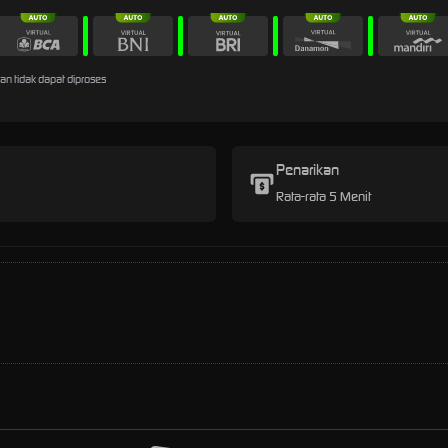
an tidak dapat diproses
Penarikan
Rata-rata 5 Menit