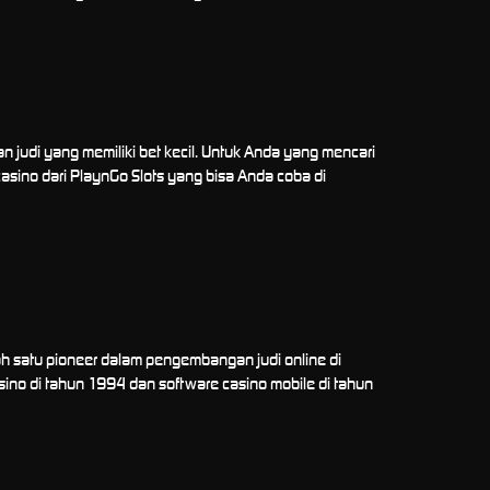
nan judi yang memiliki bet kecil. Untuk Anda yang mencari
t casino dari PlaynGo Slots yang bisa Anda coba di
ah satu pioneer dalam pengembangan judi online di
asino di tahun 1994 dan software casino mobile di tahun