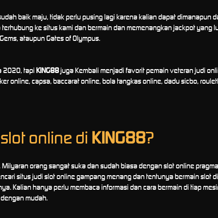
dah baik maju, tidak perlu pusing lagi karena kalian dapat dimanapun d
rhubung ke situs kami dan bermain dan memenangkan jackpot yang luar
 Gems, ataupun Gates of Olympus.
a 2020, tapi
KING88
juga Kembali menjadi favorit pemain veteran judi onli
er online, capsa, baccarat online, bola tangkas online, dadu sicbo, roulet
slot online di
KING88
?
nia. Milyaran orang sangat suka dan sudah biasa dengan slot online pra
ncari situs judi slot online gampang menang dan tentunya bermain slot 
nya. Kalian hanya perlu membaca informasi dan cara bermain di tiap mes
 dengan mudah.