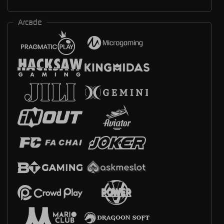
Arcade