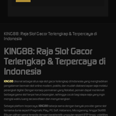
KING88: Raja Slot Gacor Terlengkap & Terpercaya di
Indonesia
KING88: Raja Slot Gacor
Terlengkap & Terpercaya di
Indonesia
KING88
dikenal sebagai situs raja slot gacor terlengkap di Indonesia yang menghadirkan
pengalaman bermain slot online modern, praktis, dan mudah diakses kapan saja melalui
perangkat digital. Dengan konsep permainan yang fleksibel, pemain dapat menikmati
berbagai game slot tanpa harus bepergian, sehingga cocok bagi siapa saja yang ingin
mengisi waktu luang secara efisien dan menyenangkan.
Sebagai platform terpercaya,
KING88
bekerja sama dengan banyak provider game slot
ternama dunia seperti Pragmatic Play, PG Soft, Habanero, Microgaming, hingga Slot88.
Ribuan pilihan game tersedia dengan karakteristik unggulan seperti RTP tinggi, volatilitas