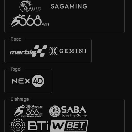
Race
Togel
Olahraga