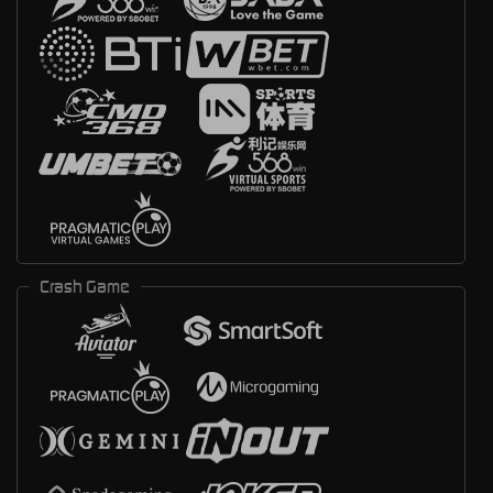
Crash Game