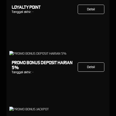
LOYALTY POINT
Detail
Tanggal akhir:
-
PROMO BONUS DEPOSIT HARIAN
5%
Detail
Tanggal akhir:
-