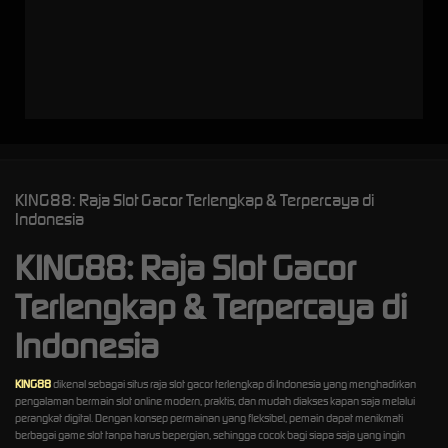
KING88: Raja Slot Gacor Terlengkap & Terpercaya di
Indonesia
KING88: Raja Slot Gacor
Terlengkap & Terpercaya di
Indonesia
KING88
dikenal sebagai situs raja slot gacor terlengkap di Indonesia yang menghadirkan
pengalaman bermain slot online modern, praktis, dan mudah diakses kapan saja melalui
perangkat digital. Dengan konsep permainan yang fleksibel, pemain dapat menikmati
berbagai game slot tanpa harus bepergian, sehingga cocok bagi siapa saja yang ingin