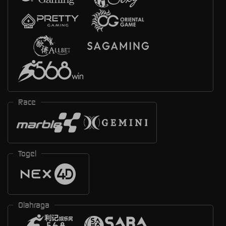
Race
Togel
Olahraga