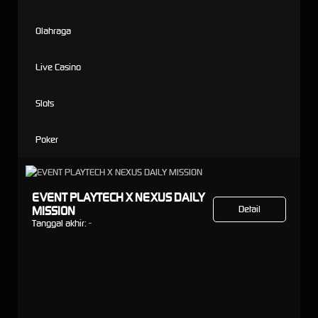
Olahraga
Live Casino
Slots
Poker
EVENT PLAYTECH X NEXUS DAILY
MISSION
Detail
Tanggal akhir:
-