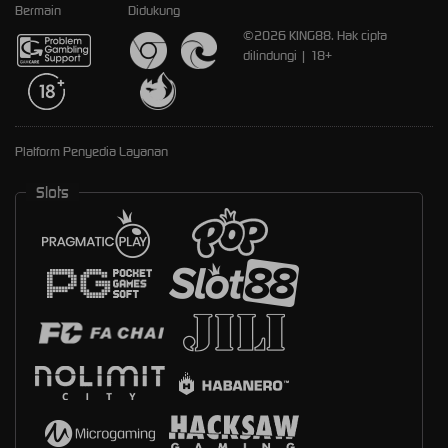
Bermain
Didukung
©2026 KING88. Hak cipta
dilindungi | 18+
Platform Penyedia Layanan
Slots