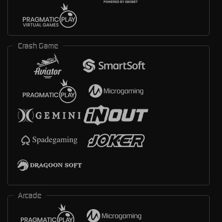
Crash Game
Arcade