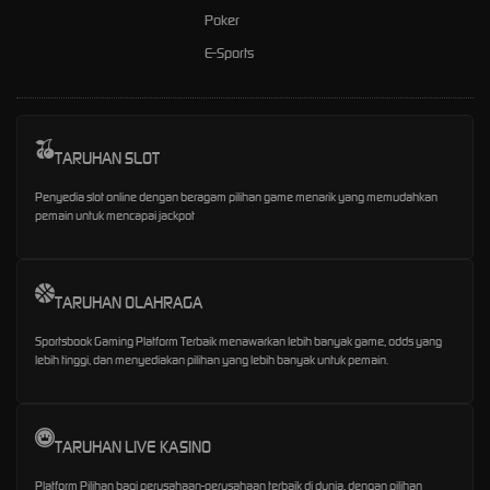
Poker
E-Sports
TARUHAN SLOT
Penyedia slot online dengan beragam pilihan game menarik yang memudahkan
pemain untuk mencapai jackpot
TARUHAN OLAHRAGA
Sportsbook Gaming Platform Terbaik menawarkan lebih banyak game, odds yang
lebih tinggi, dan menyediakan pilihan yang lebih banyak untuk pemain.
TARUHAN LIVE KASINO
Platform Pilihan bagi perusahaan-perusahaan terbaik di dunia, dengan pilihan