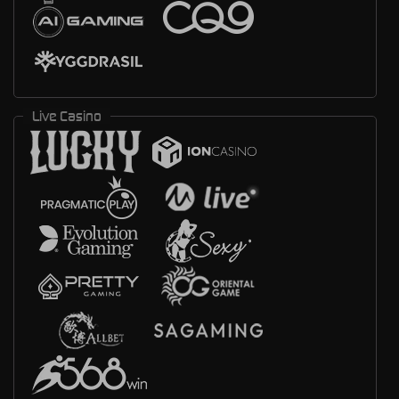
Live Casino