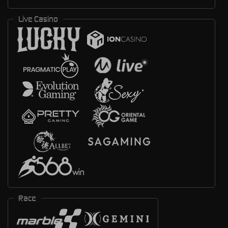
Live Casino
Race