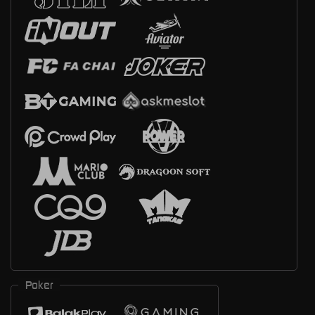
Poker