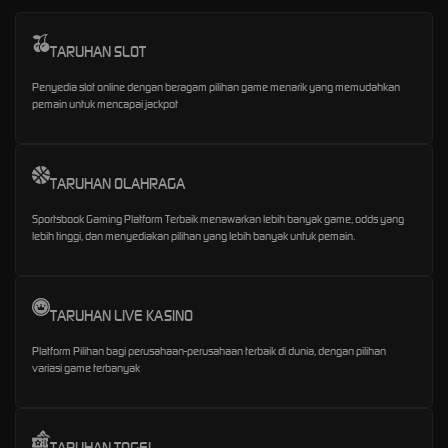
TARUHAN SLOT
Penyedia slot online dengan beragam pilihan game menarik yang memudahkan
pemain untuk mencapai jackpot
TARUHAN OLAHRAGA
Sportsbook Gaming Platform Terbaik menawarkan lebih banyak game, odds yang
lebih tinggi, dan menyediakan pilihan yang lebih banyak untuk pemain.
TARUHAN LIVE KASINO
Platform Pilihan bagi perusahaan-perusahaan terbaik di dunia, dengan pilihan
variasi game terbanyak
TARUHAN TOGEL