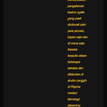
pengalaman
kasino nyata
yang pasti
dinikmati oleh
para pemain,
kapan saja dan
di mana saja.
Mereka
tersedia dalam
beberapa
bahasa dan
dilakukan di
studio canggih
di Filipina
melalui
teknologi
streaming