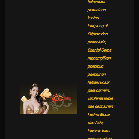
terkemuka
permainan
kasino
langsung di
Filipina dan
pasar Asia,
Oriental Game
menampilkan
portofolio
permainan
terbaik untuk
para pemain.
Terutama terdiri
dari permainan
kasino Eropa
dan Asia,
tawaran kami
memancarkan