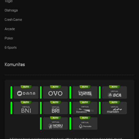
Togel
Olahraga
Crash Game
Arcade
Poker
E-Sports
Komunitas