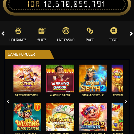
IDR
12,670,059,791
HOT GAMES
SLOTS
LIVE CASINO
RACE
TOGEL
OL
GAME POPULER
GATES OF OLYMPUS POP
WARUNG GACOR
STORM OF SETH 2
WUKONG - BLACK SCATTER
MAHJONG WAYS
SUPER ELEMENTS 2