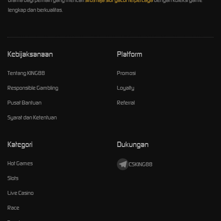
lengkap dan berkualitas.
Kebijaksanaan
Platform
Tentang KING88
Promosi
Responsible Gambling
Loyalty
Pusat Bantuan
Referral
Syarat dan Ketentuan
Kategori
Dukungan
Hot Games
CSKING88
Slots
Live Casino
Race