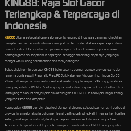
KING88: Raja Slot Gacor
Terlengkap & Terpercaya di
Indonesia
KING88
dikenal sebagai situs raja slot gacor terlengkap di Indonesia yang menghadirkan
pengalaman bermain slot online modern, praktis, dan mudah diakses kapan saja melalui
perangkat digital. Dengan konsep permainan yang fleksibel, pemain dapat menikmati
berbagai game slot tanpa harus bepergian, sehingga cocok bagi siapa saja yang ingin
mengisi waktu luang secara efisien dan menyenangkan.
Sebagai platform terpercaya,
KING88
bekerja sama dengan banyak provider game slot
ternama dunia seperti Pragmatic Play, PG Soft, Habanero, Microgaming, hingga Slot88.
Ribuan pilihan game tersedia dengan karakteristik unggulan seperti RTP tinggi, volatilitas
beragam, serta fitur Wild dan Scatter yang menjadi indikator game slot gacor. Faktor-faktor
inilah yang membuat banyak pemain menilai game di KING88 memiliki peluang menang
yang konsisten dan kompetitif.
Keunggulan
KING88
semakin diperkuat dengan statusnya sebagai partner resmi berbagai
provider internasional serta dukungan lisensi dari NexusEngine. Hal ini memastikan kualitas
sistem, koleksi game eksklusif, dan kepercayaan pemain dari Indonesia hingga Asia
Tenggara. Dengan daftar slot gacor terbaru yang rutin diperbarui, KING88 menjadi pilihan
utama bagi pemain yang mencari
situs raja slot gacor terpercaya
dengan koleksi game